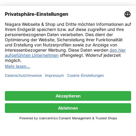
Sie müssen mindestens 18 Jahre alt sein, um die Seite
anzuzeigen. Bitte bestätigen Sie Ihr Alter, um teilnehmen zu
können.
Access forbidden
Ihr Zugang ist aufgrund Ihres Alters eingeschränkt.
Ich bin 18 oder älter
Ich bin unter 18
Shop
Filter
0
Wunschliste
0
Artikel
Warenkorb
Mein Konto