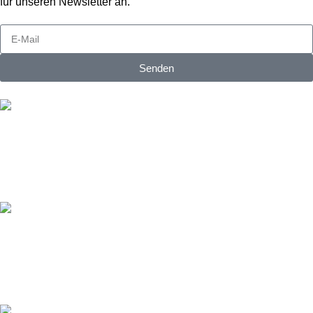
für unseren Newsletter an.
Senden
Kostenloser Versand
Kostenloser Versand ab 200€
Online-Zahlung
Sichere Online-Zahlungsabwicklung