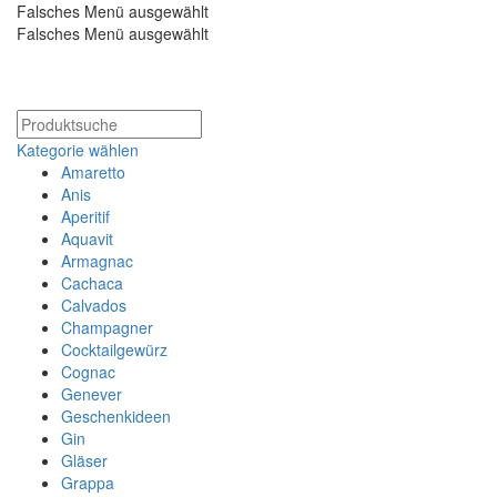
Falsches Menü ausgewählt
Falsches Menü ausgewählt
Kostenloser Versand ab 200€
Kategorie wählen
Amaretto
Anis
Aperitif
Aquavit
Armagnac
Cachaca
Calvados
Champagner
Cocktailgewürz
Cognac
Genever
Geschenkideen
Gin
Gläser
Grappa