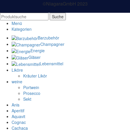
©NiagaraGmbH 2023
Suche
Menü
Kategorien
Barzubehör
Champagner
Energie
Gläser
Lebensmittel
Liköre
Kräuter Likör
weine
Portwein
Prosecco
Sekt
Anis
Aperitif
Aquavit
Cognac
Cachaca