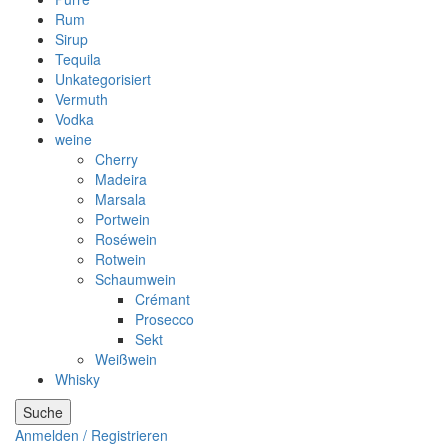
Rum
Sirup
Tequila
Unkategorisiert
Vermuth
Vodka
weine
Cherry
Madeira
Marsala
Portwein
Roséwein
Rotwein
Schaumwein
Crémant
Prosecco
Sekt
Weißwein
Whisky
Suche
Anmelden / Registrieren