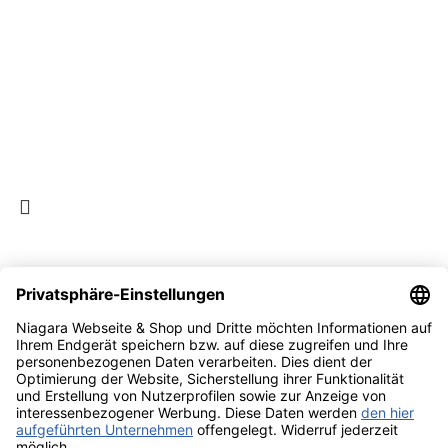
Weine
Zahlungsarten
Versandarten
Social Links:
©NiagaraGmbH 2023
Bist du über 18?
Sie müssen mindestens 18 Jahre alt sein, um die Seite
anzuzeigen. Bitte bestätigen Sie Ihr Alter, um teilnehmen zu
können.
Access forbidden
Ihr Zugang ist aufgrund Ihres Alters eingeschränkt.
Ich bin 18 oder älter
Ich bin unter 18