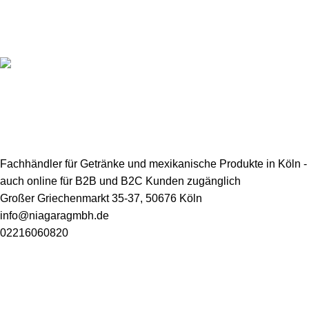
Online-Zahlung
Sichere Online-Zahlungsabwicklung
Lieferung
Schnelle und sichere Lieferungsgarantie
Fachhändler für Getränke und mexikanische Produkte in Köln -
auch online für B2B und B2C Kunden zugänglich
Großer Griechenmarkt 35-37, 50676 Köln
info@niagaragmbh.de
02216060820
USEFUL LINKS
Impressum
Datenschutz