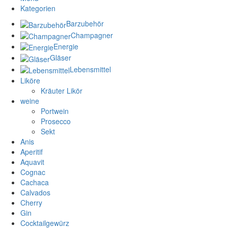
Kategorien
Barzubehör
Champagner
Energie
Gläser
Lebensmittel
Liköre
Kräuter Likör
weine
Portwein
Prosecco
Sekt
Anis
Aperitif
Aquavit
Cognac
Cachaca
Calvados
Cherry
Gin
Cocktailgewürz