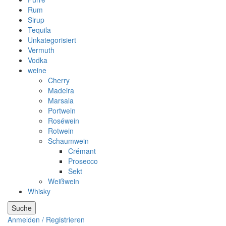
Rum
Sirup
Tequila
Unkategorisiert
Vermuth
Vodka
weine
Cherry
Madeira
Marsala
Portwein
Roséwein
Rotwein
Schaumwein
Crémant
Prosecco
Sekt
Weißwein
Whisky
Suche
Anmelden / Registrieren