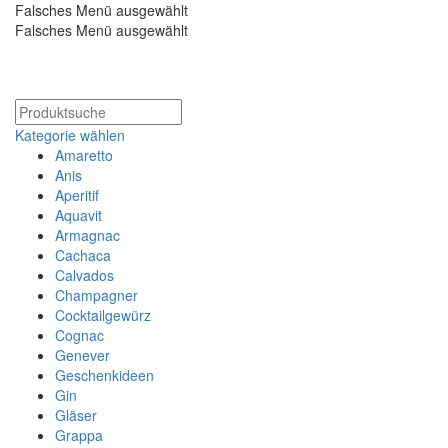
Falsches Menü ausgewählt
Falsches Menü ausgewählt
Kostenloser Versand ab 200€
Kategorie wählen
Amaretto
Anis
Aperitif
Aquavit
Armagnac
Cachaca
Calvados
Champagner
Cocktailgewürz
Cognac
Genever
Geschenkideen
Gin
Gläser
Grappa