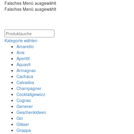
Falsches Menü ausgewählt
Falsches Menü ausgewählt
Kostenloser Versand ab 200€
Kategorie wählen
Amaretto
Anis
Aperitif
Aquavit
Armagnac
Cachaca
Calvados
Champagner
Cocktailgewürz
Cognac
Genever
Geschenkideen
Gin
Gläser
Grappa