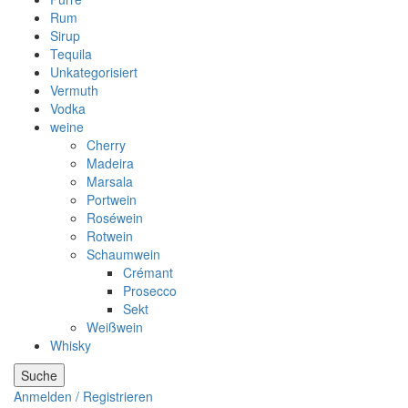
Rum
Sirup
Tequila
Unkategorisiert
Vermuth
Vodka
weine
Cherry
Madeira
Marsala
Portwein
Roséwein
Rotwein
Schaumwein
Crémant
Prosecco
Sekt
Weißwein
Whisky
Suche
Anmelden / Registrieren