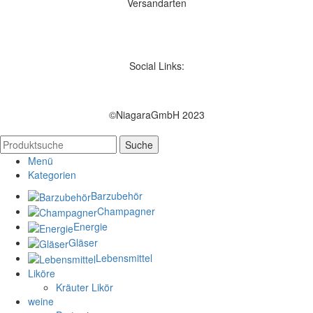
Versandarten
Social Links:
©NiagaraGmbH 2023
Suche
Menü
Kategorien
Barzubehör
Champagner
Energie
Gläser
Lebensmittel
Liköre
Kräuter Likör
weine