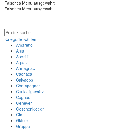
Falsches Menü ausgewählt
Falsches Menü ausgewählt
Kostenloser Versand ab 200€
Kategorie wählen
Amaretto
Anis
Aperitif
Aquavit
Armagnac
Cachaca
Calvados
Champagner
Cocktailgewürz
Cognac
Genever
Geschenkideen
Gin
Gläser
Grappa