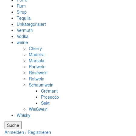
Rum
Sirup
Tequila
Unkategorisiert
Vermuth
Vodka
weine
Cherry
Madeira
Marsala
Portwein
Roséwein
Rotwein
Schaumwein
Crémant
Prosecco
Sekt
Weißwein
Whisky
Suche
Anmelden / Registrieren