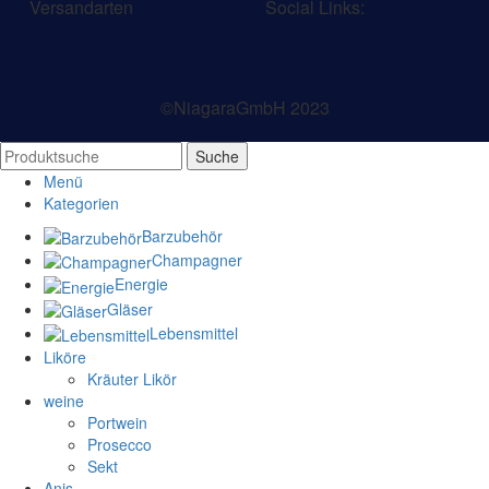
Versandarten
Social Links:
©NiagaraGmbH 2023
Suche
Menü
Kategorien
Barzubehör
Champagner
Energie
Gläser
Lebensmittel
Liköre
Kräuter Likör
weine
Portwein
Prosecco
Sekt
Anis