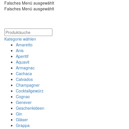
Falsches Menü ausgewählt
Falsches Menü ausgewählt
Kostenloser Versand ab 200€
Kategorie wählen
Amaretto
Anis
Aperitif
Aquavit
Armagnac
Cachaca
Calvados
Champagner
Cocktailgewürz
Cognac
Genever
Geschenkideen
Gin
Gläser
Grappa