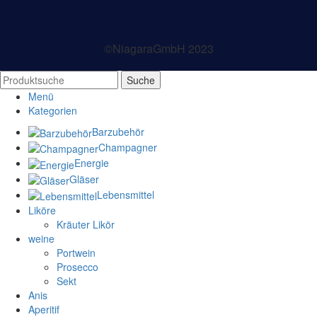
©NiagaraGmbH 2023
Suche
Menü
Kategorien
Barzubehör
Champagner
Energie
Gläser
Lebensmittel
Liköre
Kräuter Likör
weine
Portwein
Prosecco
Sekt
Anis
Aperitif