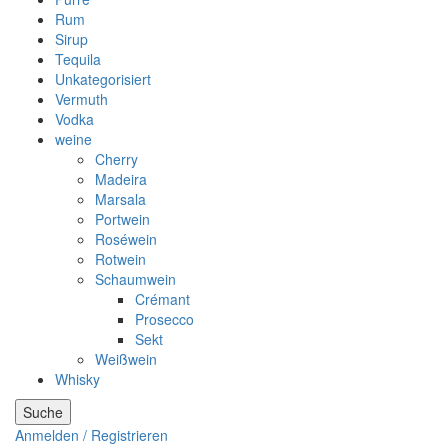
Rum
Sirup
Tequila
Unkategorisiert
Vermuth
Vodka
weine
Cherry
Madeira
Marsala
Portwein
Roséwein
Rotwein
Schaumwein
Crémant
Prosecco
Sekt
Weißwein
Whisky
Suche
Anmelden / Registrieren