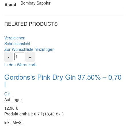
Bombay Sapphir
Brand
RELATED PRODUCTS
Vergleichen
Schnellansicht
Zur Wunschliste hinzufügen
Gordons's
Pink
In den Warenkorb
Dry
Gin
Gordons’s Pink Dry Gin 37,50% – 0,70
37,50%
l
-
0,70
Gin
l
Auf Lager
Menge
12,90
€
Produkt enthält:
0,7
l
(
18,43
€
/
l
)
inkl. MwSt.