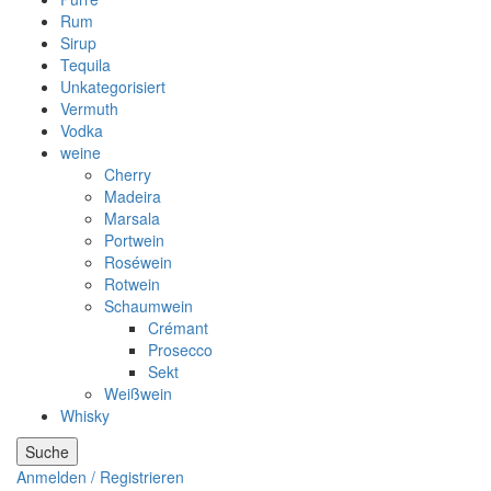
Rum
Sirup
Tequila
Unkategorisiert
Vermuth
Vodka
weine
Cherry
Madeira
Marsala
Portwein
Roséwein
Rotwein
Schaumwein
Crémant
Prosecco
Sekt
Weißwein
Whisky
Suche
Anmelden / Registrieren