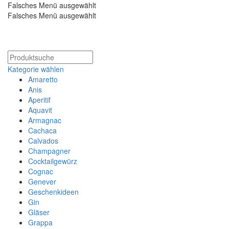
Falsches Menü ausgewählt
Falsches Menü ausgewählt
Kostenloser Versand ab 200€
Kategorie wählen
Amaretto
Anis
Aperitif
Aquavit
Armagnac
Cachaca
Calvados
Champagner
Cocktailgewürz
Cognac
Genever
Geschenkideen
Gin
Gläser
Grappa