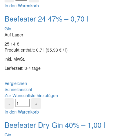
24
In den Warenkorb
47%
-
Beefeater 24 47% – 0,70 l
0,70
l
Gin
Menge
Auf Lager
25,14
€
Produkt enthält:
0,7
l
(
35,93
€
/
l
)
inkl. MwSt.
Lieferzeit: 3-4 tage
Vergleichen
Schnellansicht
Zur Wunschliste hinzufügen
Beefeater
Dry
In den Warenkorb
Gin
40%
Beefeater Dry Gin 40% – 1,00 l
-
1,00
Gin