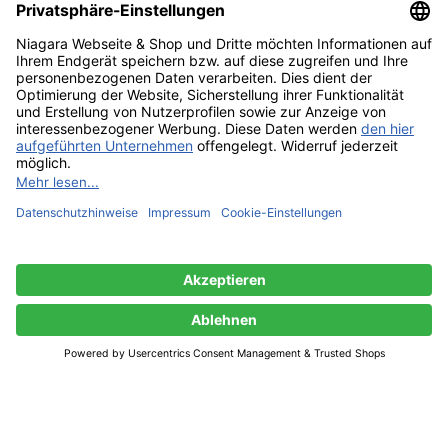
Bist du über 18?
Sie müssen mindestens 18 Jahre alt sein, um die Seite
anzuzeigen. Bitte bestätigen Sie Ihr Alter, um teilnehmen zu
können.
Access forbidden
Ihr Zugang ist aufgrund Ihres Alters eingeschränkt.
Ich bin 18 oder älter
Ich bin unter 18
Botanic Ulltra Premium Gin 45% – 0,70 l
47,91
€
4 vorrätig
IN DEN WARENKORB
JETZT KAUFEN