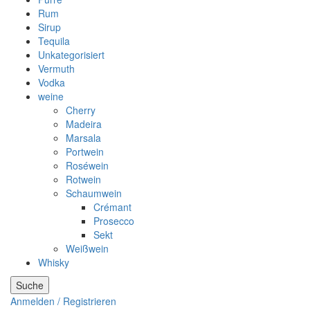
Rum
Sirup
Tequila
Unkategorisiert
Vermuth
Vodka
weine
Cherry
Madeira
Marsala
Portwein
Roséwein
Rotwein
Schaumwein
Crémant
Prosecco
Sekt
Weißwein
Whisky
Suche
Anmelden / Registrieren