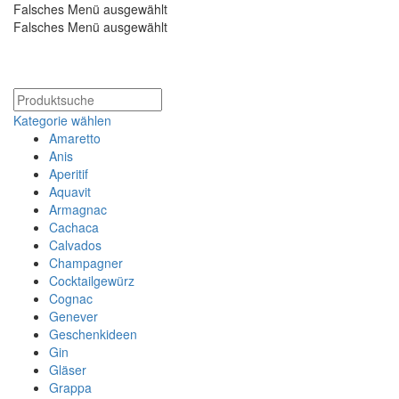
Falsches Menü ausgewählt
Falsches Menü ausgewählt
Kostenloser Versand ab 200€
Kategorie wählen
Amaretto
Anis
Aperitif
Aquavit
Armagnac
Cachaca
Calvados
Champagner
Cocktailgewürz
Cognac
Genever
Geschenkideen
Gin
Gläser
Grappa