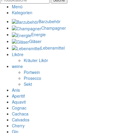
Menü
Kategorien
Barzubehör
Champagner
Energie
Gläser
Lebensmittel
Liköre
Kräuter Likör
weine
Portwein
Prosecco
Sekt
Anis
Aperitif
Aquavit
Cognac
Cachaca
Calvados
Cherry
Gin