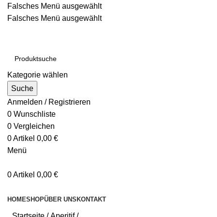
Falsches Menü ausgewählt
Falsches Menü ausgewählt
Kostenloser Versand ab 200€
Kategorie wählen
Suche
Anmelden / Registrieren
0
Wunschliste
0
Vergleichen
0
Artikel
0,00
€
Menü
0
Artikel
0,00
€
Kategorien durchsuchen
HOME
SHOP
ÜBER UNS
KONTAKT
Startseite
Aperitif