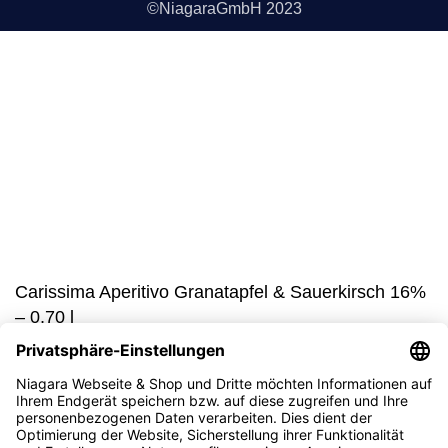
©NiagaraGmbH 2023
Bist du über 18?
Sie müssen mindestens 18 Jahre alt sein, um die Seite
anzuzeigen. Bitte bestätigen Sie Ihr Alter, um teilnehmen zu
können.
Access forbidden
Ihr Zugang ist aufgrund Ihres Alters eingeschränkt.
Ich bin 18 oder älter
Ich bin unter 18
Carissima Aperitivo Granatapfel & Sauerkirsch 16%
– 0,70 l
15,98
€
125 vorrätig