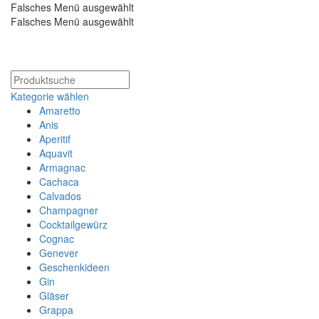
Falsches Menü ausgewählt
Falsches Menü ausgewählt
Kostenloser Versand ab 200€
Kategorie wählen
Amaretto
Anis
Aperitif
Aquavit
Armagnac
Cachaca
Calvados
Champagner
Cocktailgewürz
Cognac
Genever
Geschenkideen
Gin
Gläser
Grappa