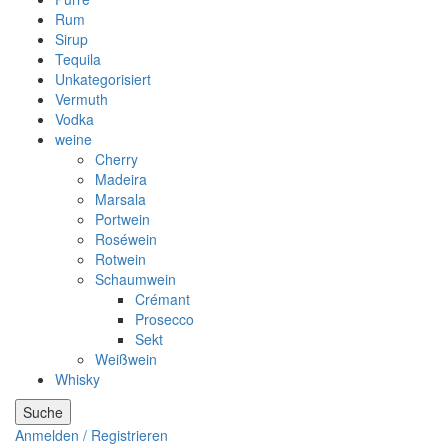
Rum
Sirup
Tequila
Unkategorisiert
Vermuth
Vodka
weine
Cherry
Madeira
Marsala
Portwein
Roséwein
Rotwein
Schaumwein
Crémant
Prosecco
Sekt
Weißwein
Whisky
Suche
Anmelden / Registrieren