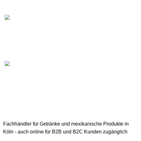
Kostenloser Versand ab 200€
Online-Zahlung
Sichere Online-Zahlungsabwicklung
Lieferung
Schnelle und sichere Lieferungsgarantie
Fachhändler für Getränke und mexikanische Produkte in
Köln - auch online für B2B und B2C Kunden zugänglich