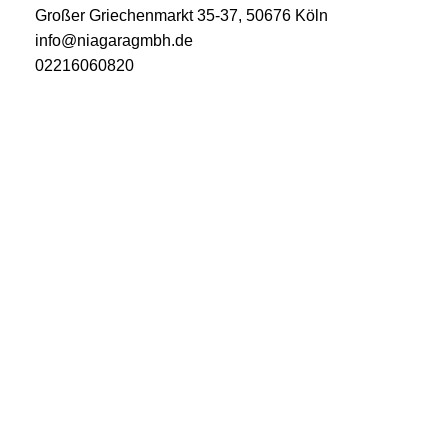
Großer Griechenmarkt 35-37, 50676 Köln
info@niagaragmbh.de
02216060820
USEFUL LINKS
Impressum
Datenschutz
AGB
Versand
Widerruf
Über uns
TOP-LINKS
Mein Konto