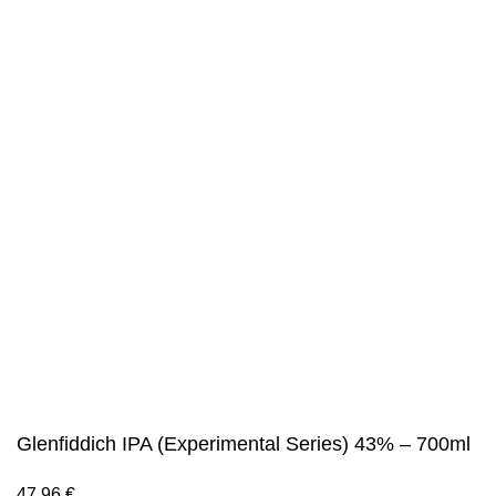
Social Links:
©NiagaraGmbH 2023
Bist du über 18?
Sie müssen mindestens 18 Jahre alt sein, um die Seite
anzuzeigen. Bitte bestätigen Sie Ihr Alter, um teilnehmen zu
können.
Access forbidden
Ihr Zugang ist aufgrund Ihres Alters eingeschränkt.
Ich bin 18 oder älter
Ich bin unter 18
Glenfiddich IPA (Experimental Series) 43% – 700ml
47,96
€