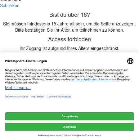
Schließen
Bist du über 18?
Sie müssen mindestens 18 Jahre alt sein, um die Seite anzuzeigen.
Bitte bestätigen Sie Ihr Alter, um teilnehmen zu können.
Access forbidden
Ihr Zugang ist aufgrund Ihres Alters eingeschränkt.
Ich bin 18 oder älter
Ich bin unter 18
Hennessy Paradis Impérial Geschenkbox 40% –
0,70 l
3.441,12
€
Nicht vorrätig
Vergleichen
Zur Wunschliste hinzufügen
Shop
0
Wunschliste
0
Artikel
Warenkorb
Mein Konto