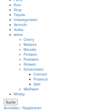
Rum
Sirup
Tequila
Unkategorisiert
Vermuth
Vodka
weine
Cherry
Madeira
Marsala
Portwein
Roséwein
Rotwein
Schaumwein
Crémant
Prosecco
Sekt
Weißwein
Whisky
Suche
Anmelden / Registrieren