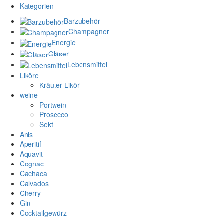
Kategorien
Barzubehör
Champagner
Energie
Gläser
Lebensmittel
Liköre
Kräuter Likör
weine
Portwein
Prosecco
Sekt
Anis
Aperitif
Aquavit
Cognac
Cachaca
Calvados
Cherry
Gin
Cocktailgewürz