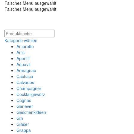
Falsches Menü ausgewählt
Falsches Menü ausgewählt
Kostenloser Versand ab 200€
Kategorie wählen
Amaretto
Anis
Aperitif
Aquavit
Armagnac
Cachaca
Calvados
Champagner
Cocktailgewürz
Cognac
Genever
Geschenkideen
Gin
Gläser
Grappa