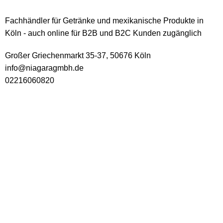
Fachhändler für Getränke und mexikanische Produkte in
Köln - auch online für B2B und B2C Kunden zugänglich
Großer Griechenmarkt 35-37, 50676 Köln
info@niagaragmbh.de
02216060820
USEFUL LINKS
Impressum
Datenschutz
AGB
Versand
Widerruf
Über uns