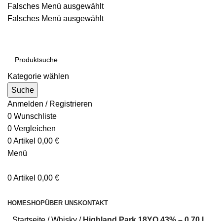
Falsches Menü ausgewählt
Falsches Menü ausgewählt
Kostenloser Versand ab 200€
Kategorie wählen
Suche
Anmelden / Registrieren
0
Wunschliste
0
Vergleichen
0
Artikel
0,00
€
Menü
0
Artikel
0,00
€
Kategorien durchsuchen
HOME
SHOP
ÜBER UNS
KONTAKT
Startseite
Whisky
Highland Park 18YO 43% – 0,70 l