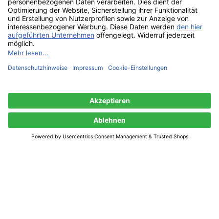
Highland Park 18YO 43% – 0,70 l
127,23
€
Nicht vorrätig
Shop
0
Wunschliste
0
Artikel
Warenkorb
Mein Konto