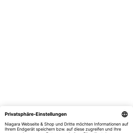
Versandarten
Social Links:
©NiagaraGmbH 2023
Bist du über 18?
Sie müssen mindestens 18 Jahre alt sein, um die Seite
anzuzeigen. Bitte bestätigen Sie Ihr Alter, um teilnehmen zu
können.
Access forbidden
Ihr Zugang ist aufgrund Ihres Alters eingeschränkt.
Ich bin 18 oder älter
Ich bin unter 18