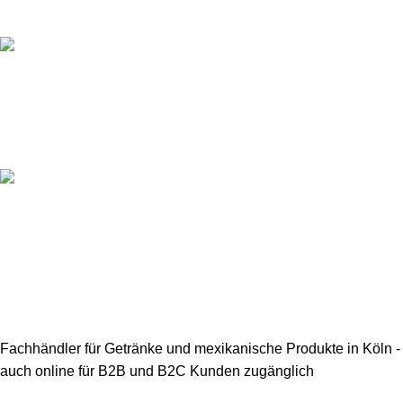
Online-Zahlung
Sichere Online-Zahlungsabwicklung
Lieferung
Schnelle und sichere Lieferungsgarantie
Fachhändler für Getränke und mexikanische Produkte in Köln -
auch online für B2B und B2C Kunden zugänglich