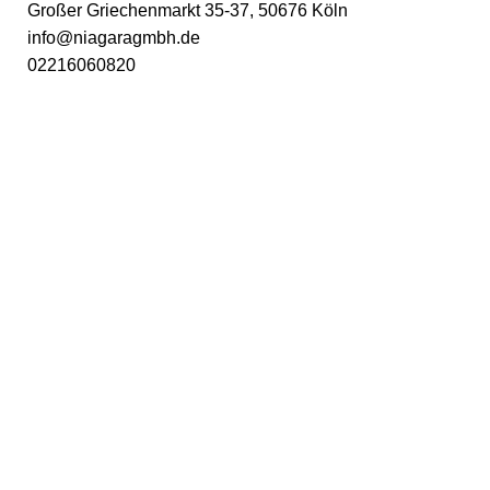
Großer Griechenmarkt 35-37, 50676 Köln
info@niagaragmbh.de
02216060820
USEFUL LINKS
Impressum
Datenschutz
AGB
Versand
Widerruf
Über uns
TOP-LINKS
Mein Konto