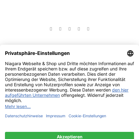
Social Links:
©NiagaraGmbH 2023
Bist du über 18?
Sie müssen mindestens 18 Jahre alt sein, um die Seite
anzuzeigen. Bitte bestätigen Sie Ihr Alter, um teilnehmen zu
können.
Access forbidden
Ihr Zugang ist aufgrund Ihres Alters eingeschränkt.
Ich bin 18 oder älter
Ich bin unter 18
Larios Vodka 40% 1,00 l