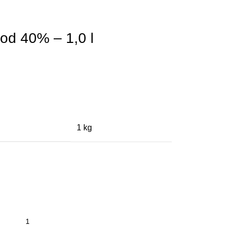
od 40% – 1,0 l
1 kg