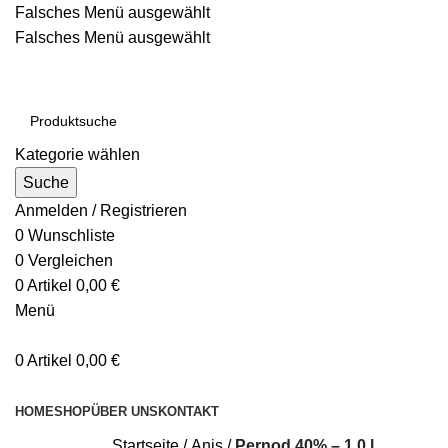
Falsches Menü ausgewählt
Falsches Menü ausgewählt
Kategorie wählen
Suche
Anmelden / Registrieren
0
Wunschliste
0
Vergleichen
0
Artikel
0,00
€
Menü
0
Artikel
0,00
€
Kategorien durchsuchen
HOME
SHOP
ÜBER UNS
KONTAKT
Startseite
Anis
Pernod 40% – 1,0 l