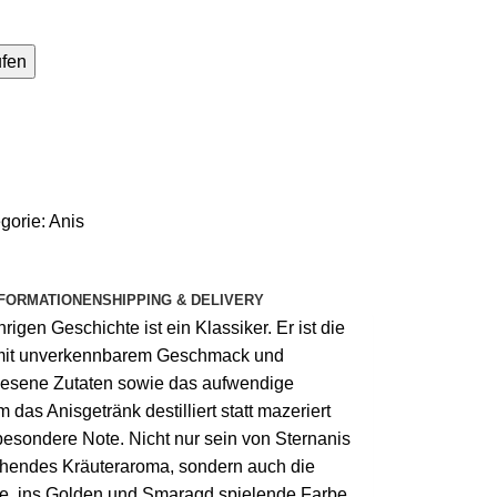
ufen
gorie:
Anis
NFORMATIONEN
SHIPPING & DELIVERY
rigen Geschichte ist ein Klassiker. Er ist die
e mit unverkennbarem Geschmack und
erlesene Zutaten sowie das aufwendige
 das Anisgetränk destilliert statt mazeriert
besondere Note. Nicht nur sein von Sternanis
schendes Kräuteraroma, sondern auch die
re, ins Golden und Smaragd spielende Farbe