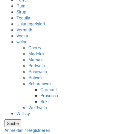
Rum
Sirup
Tequila
Unkategorisiert
Vermuth
Vodka
weine
Cherry
Madeira
Marsala
Portwein
Roséwein
Rotwein
Schaumwein
Crémant
Prosecco
Sekt
Weißwein
Whisky
Suche
Anmelden / Registrieren