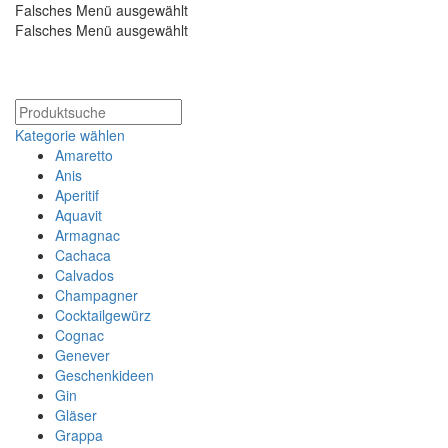
Falsches Menü ausgewählt
Falsches Menü ausgewählt
Kostenloser Versand ab 200€
Kategorie wählen
Amaretto
Anis
Aperitif
Aquavit
Armagnac
Cachaca
Calvados
Champagner
Cocktailgewürz
Cognac
Genever
Geschenkideen
Gin
Gläser
Grappa