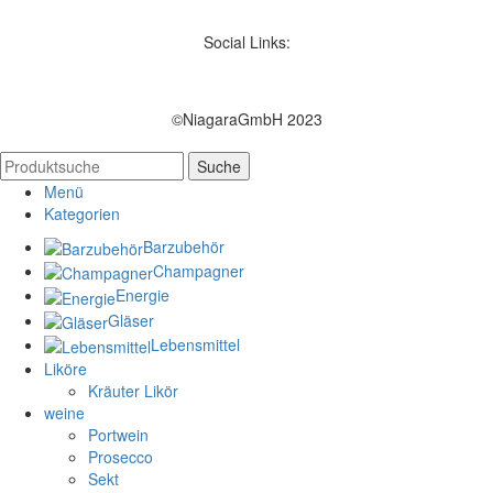
Social Links:
©NiagaraGmbH 2023
Suche
Menü
Kategorien
Barzubehör
Champagner
Energie
Gläser
Lebensmittel
Liköre
Kräuter Likör
weine
Portwein
Prosecco
Sekt