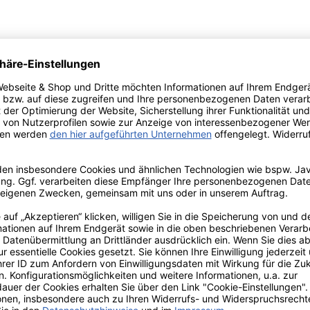
5% – 0,75 l