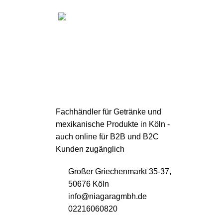
Kostenloser Versand
Kostenloser Versand ab 200€
USEFUL
Impres
Fachhändler für Getränke und
mexikanische Produkte in Köln -
Datensc
auch online für B2B und B2C
AGB
Kunden zugänglich
Versan
Großer Griechenmarkt 35-37,
Widerru
50676 Köln
Über un
info@niagaragmbh.de
02216060820