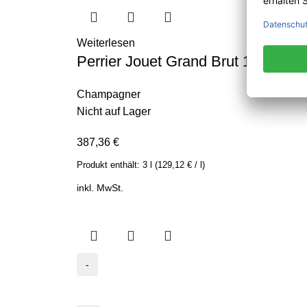
Weiterlesen
Perrier Jouet Grand Brut 12% – 3,0
Champagner
Nicht auf Lager
387,36
€
Produkt enthält:
3
l
(
129,12
€
/
l
)
inkl. MwSt.