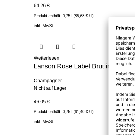
64,26
€
Produkt enthält:
0,75
l
(
85,68
€
/
l
)
inkl. MwSt.
Weiterlesen
Lanson Rose Label Brut in GP 12,
Champagner
Nicht auf Lager
46,05
€
Produkt enthält:
0,75
l
(
61,40
€
/
l
)
inkl. MwSt.