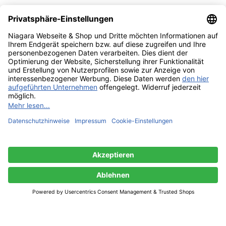
Access forbidden
Ihr Zugang ist aufgrund Ihres Alters eingeschränkt.
Ich bin 18 oder älter
Ich bin unter 18
Whistlepig Rye Whiskey 15 YO 46% – 0,70
207,56
€
Nicht vorrätig
Shop
0
Wunschliste
0
Artikel
Warenkorb
Mein Konto