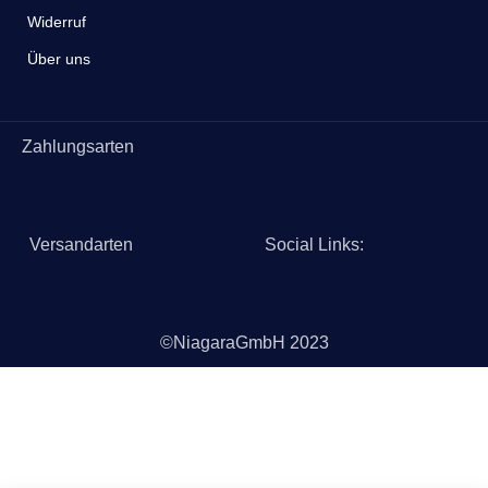
Widerruf
Über uns
Zahlungsarten
Versandarten
Social Links:
©NiagaraGmbH 2023
Bist du über 18?
Sie müssen mindestens 18 Jahre alt sein, um die Seite
anzuzeigen. Bitte bestätigen Sie Ihr Alter, um teilnehmen zu
können.